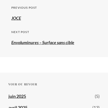
Navigation
PREVIOUS POST
de
Previous
JOCE
l’article
post:
NEXT POST
Envoluminures – Surface sans cible
VOIR OU REVOIR
juin 2025
(5)
avril 2025
(13)