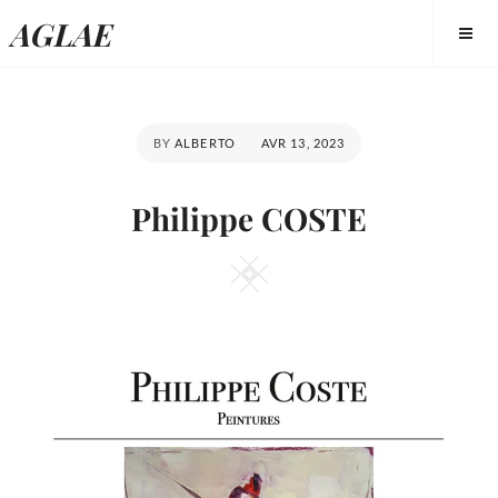
Skip
AGLAE
to
content
POSTED
BY
ALBERTO
AVR 13, 2023
ON
Philippe COSTE
Square