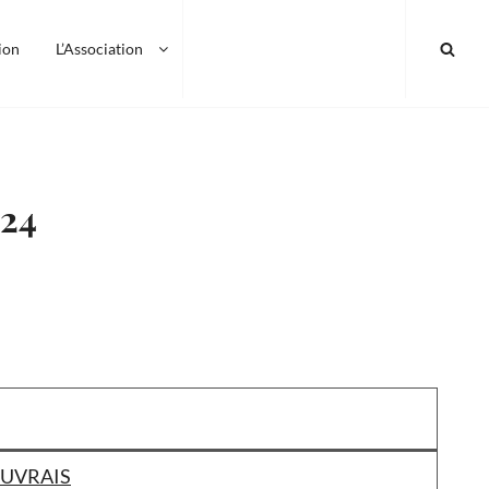
SEA
ion
L’Association
024
OUVRAIS