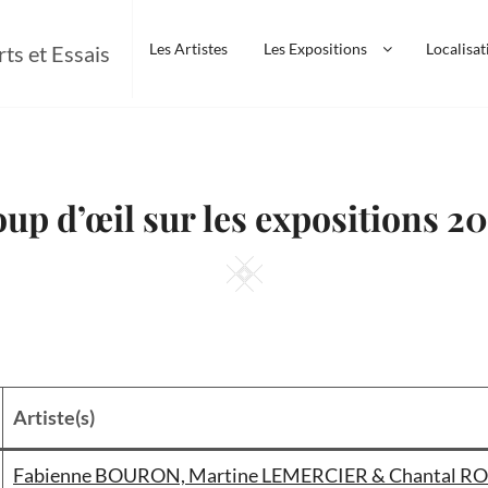
Les Artistes
Les Expositions
Localisat
rts et Essais
up d’œil sur les expositions 2
Square
Artiste(s)
Fabienne BOURON, Martine LEMERCIER & Chantal R