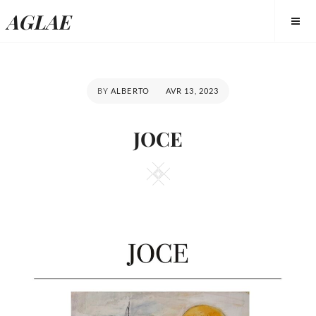
Skip
AGLAE
to
content
POSTED
BY
ALBERTO
AVR 13, 2023
ON
JOCE
Square