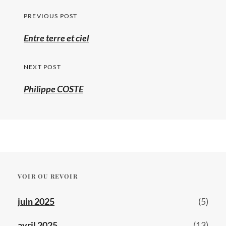
Navigation
PREVIOUS POST
de
Previous
Entre terre et ciel
l’article
post:
NEXT POST
Philippe COSTE
VOIR OU REVOIR
juin 2025
(5)
avril 2025
(13)